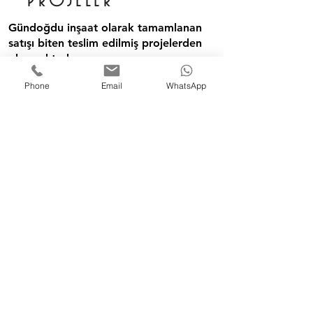
PROJELER
Gündoğdu inşaat olarak tamamlanan
satışı biten teslim edilmiş projelerden
oluşmaktadır
Phone
Email
WhatsApp
incele
Online Randevu
Değerlendirelim
İletişim
Hakkında
Blog
Projeler
Satıştaki Daireler