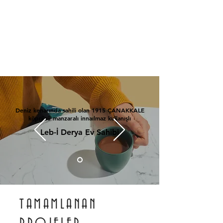
Deniz kenarında sahili olan 1915 ÇANAKKALE
köprüsü manzaralı innaılmaz kullanışlı
Leb-İ Derya Ev Sahibi
TAMAMLANAN