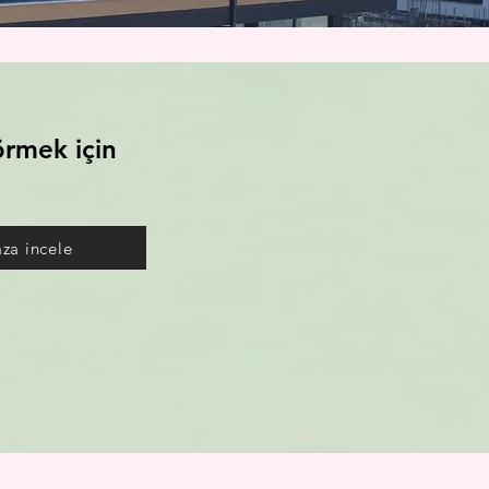
örmek için
za incele