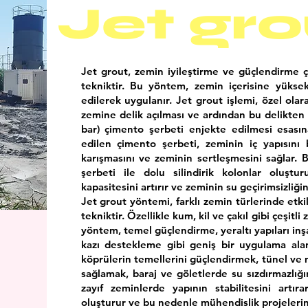
Jet gro
Jet grout, zemin iyileştirme ve güçlendirme ça
tekniktir. Bu yöntem, zemin içerisine yükse
edilerek uygulanır. Jet grout işlemi, özel olar
zemine delik açılması ve ardından bu delikten
bar) çimento şerbeti enjekte edilmesi esasın
edilen çimento şerbeti, zeminin iç yapısını 
karışmasını ve zeminin sertleşmesini sağlar.
şerbeti ile dolu silindirik kolonlar oluştu
kapasitesini artırır ve zeminin su geçirimsizliğin
Jet grout yöntemi, farklı zemin türlerinde etkil
tekniktir. Özellikle kum, kil ve çakıl gibi çeşitli
yöntem, temel güçlendirme, yeraltı yapıları inşa
kazı destekleme gibi geniş bir uygulama alan
köprülerin temellerini güçlendirmek, tünel ve m
sağlamak, baraj ve göletlerde su sızdırmazlığını
zayıf zeminlerde yapının stabilitesini artır
oluşturur ve bu nedenle mühendislik projelerind