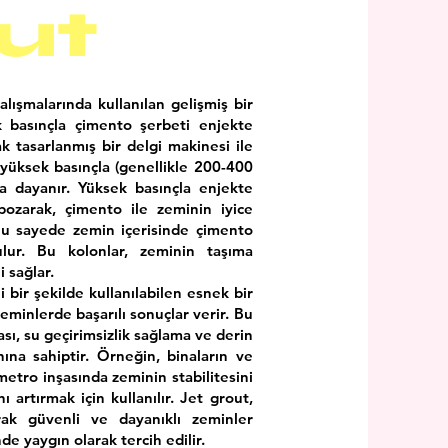
ut
lışmalarında kullanılan gelişmiş bir
k basınçla çimento şerbeti enjekte
ak tasarlanmış bir delgi makinesi ile
 yüksek basınçla (genellikle 200-400
a dayanır. Yüksek basınçla enjekte
bozarak, çimento ile zeminin iyice
 Bu sayede zemin içerisinde çimento
rulur. Bu kolonlar, zeminin taşıma
i sağlar.
i bir şekilde kullanılabilen esnek bir
 zeminlerde başarılı sonuçlar verir. Bu
sı, su geçirimsizlik sağlama ve derin
ına sahiptir. Örneğin, binaların ve
etro inşasında zeminin stabilitesini
 artırmak için kullanılır. Jet grout,
arak güvenli ve dayanıklı zeminler
e yaygın olarak tercih edilir.