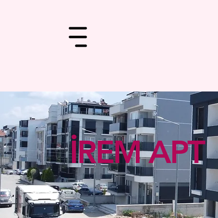
İREM APT