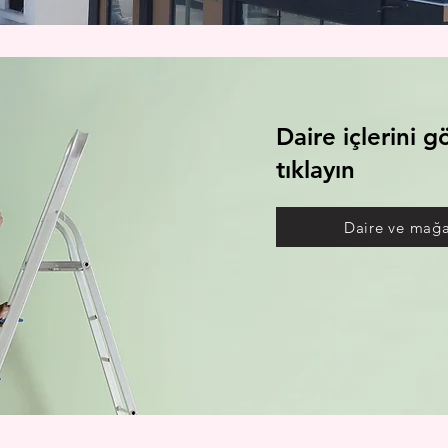
Daire içlerini g
tıklayın
Daire ve mağa