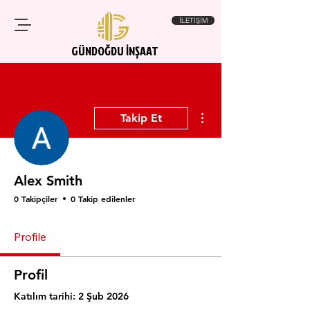
İLETİŞİM
GÜNDOĞDU İNŞAAT
Diğer Eylemler
Takip Et
Alex Smith
0 Takipçiler
0 Takip edilenler
Profile
Profil
Katılım tarihi: 2 Şub 2026